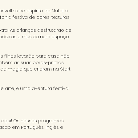
nvoltas no espírito do Natal e
fonia festiva de cores, texturas
xtra! As crianças desfrutarão de
cadeiras e música num espaço
us filhos levarão para casa não
mbém as suas obras-primas
 da magia que criaram na Start
arte; é uma aventura festiva!
a aqui! Os nossos programas
ação em Português, Inglês e