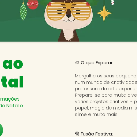
 ao
🎨
O que Esperar:
tal
Mergulhe os seus pequenos 
num mundo de criatividade
professora de arte experien
Prepare-se para muita dive
ormações
vários projetos criativos! -
de Natal e
papel, magia de media mist
slime e muito mais!
🎅
Fusão Festiva: