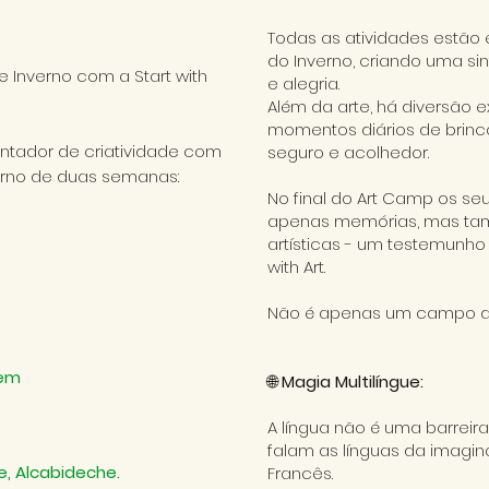
Todas as atividades estão e
do Inverno, criando uma sin
e Inverno com a Start with
e alegria.
Além da arte, há diversão e
momentos diários de brin
tador de criatividade com
seguro e acolhedor.
erno de duas semanas:
No final do Art Camp os se
apenas memórias, mas ta
artísticas - um testemunho
with Art.
Não é apenas um campo de 
 em
🌐
Magia Multilíngue:
A língua não é uma barreir
falam as línguas da imagin
e, Alcabideche.
Francês.​